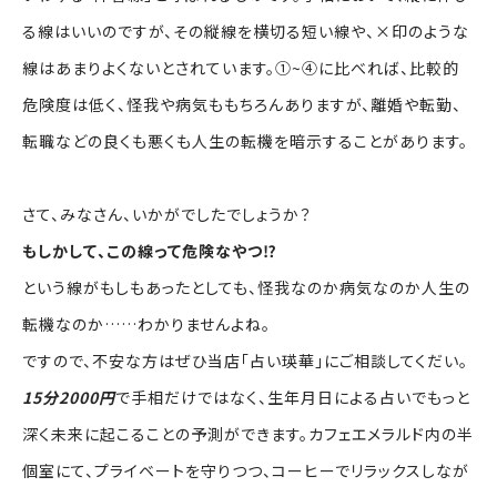
る線はいいのですが、その縦線を横切る短い線や、×印のような
線はあまりよくないとされています。①~④に比べれば、比較的
危険度は低く、怪我や病気ももちろんありますが、離婚や転勤、
転職などの良くも悪くも人生の転機を暗示することがあります。
さて、みなさん、いかがでしたでしょうか？
もしかして、この線って危険なやつ⁉
という線がもしもあったとしても、怪我なのか病気なのか人生の
転機なのか……わかりませんよね。
ですので、不安な方はぜひ当店「占い瑛華」にご相談してくだい。
15分2000円
で手相だけではなく、生年月日による占いでもっと
深く未来に起こることの予測ができます。カフェエメラルド内の半
個室にて、プライベートを守りつつ、コーヒーでリラックスしなが